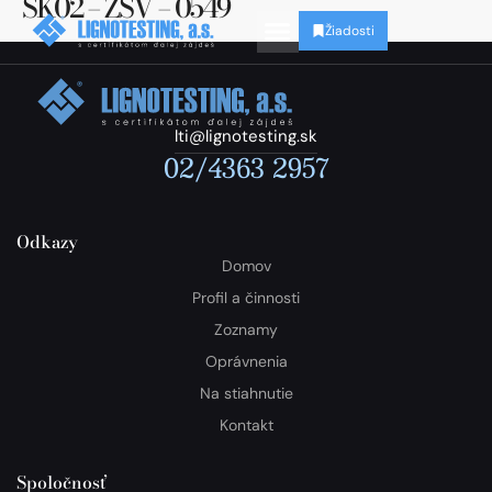
SK02 – ZSV – 0549
Žiadosti
lti@lignotesting.sk
02/4363 2957
Odkazy
Domov
Profil a činnosti
Zoznamy
Oprávnenia
Na stiahnutie
Kontakt
Spoločnosť