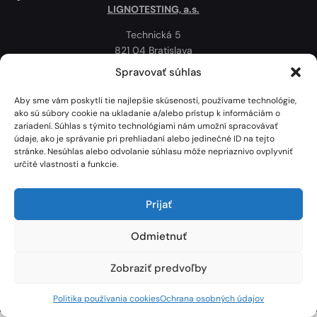
LIGNOTESTING, a.s.
Technická 5
821 04 Bratislava
Slovenská republika
Spravovať súhlas
Ochrana osobných údajov
Aby sme vám poskytli tie najlepšie skúsenosti, používame technológie,
Politika používania cookies
ako sú súbory cookie na ukladanie a/alebo prístup k informáciám o
zariadení. Súhlas s týmito technológiami nám umožní spracovávať
Mapa
údaje, ako je správanie pri prehliadaní alebo jedinečné ID na tejto
stránke. Nesúhlas alebo odvolanie súhlasu môže nepriaznivo ovplyvniť
určité vlastnosti a funkcie.
Prijať
Odmietnuť
Zobraziť predvoľby
Lignotesting, a. s. © 2024 | Všetky práva vyhradené. | Vytvoril: Marek Heinfarth.
Politika používania cookies
Ochrana osobných údajov