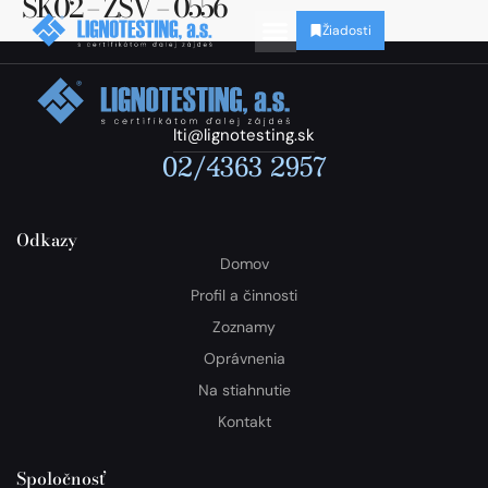
SK02 – ZSV – 0556
Žiadosti
lti@lignotesting.sk
02/4363 2957
Odkazy
Domov
Profil a činnosti
Zoznamy
Oprávnenia
Na stiahnutie
Kontakt
Spoločnosť