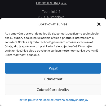
LIGNOTESTING, a.s.
Technická 5
821 04 Bratislava
Slovenská republika
Spravovať súhlas
Ochrana osobných údajov
Aby sme vám poskytli tie najlepšie skúsenosti, používame technológie,
Politika používania cookies
ako sú súbory cookie na ukladanie a/alebo prístup k informáciám o
zariadení. Súhlas s týmito technológiami nám umožní spracovávať
Mapa
údaje, ako je správanie pri prehliadaní alebo jedinečné ID na tejto
stránke. Nesúhlas alebo odvolanie súhlasu môže nepriaznivo ovplyvniť
určité vlastnosti a funkcie.
Prijať
Odmietnuť
Zobraziť predvoľby
Lignotesting, a. s. © 2024 | Všetky práva vyhradené. | Vytvoril: Marek Heinfarth.
Politika používania cookies
Ochrana osobných údajov