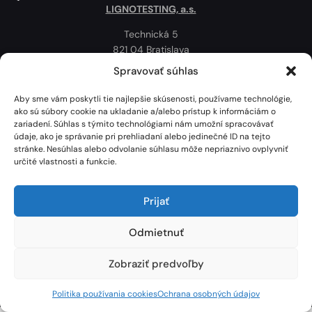
LIGNOTESTING, a.s.
Technická 5
821 04 Bratislava
Slovenská republika
Spravovať súhlas
Ochrana osobných údajov
Aby sme vám poskytli tie najlepšie skúsenosti, používame technológie,
Politika používania cookies
ako sú súbory cookie na ukladanie a/alebo prístup k informáciám o
zariadení. Súhlas s týmito technológiami nám umožní spracovávať
Mapa
údaje, ako je správanie pri prehliadaní alebo jedinečné ID na tejto
stránke. Nesúhlas alebo odvolanie súhlasu môže nepriaznivo ovplyvniť
určité vlastnosti a funkcie.
Prijať
Odmietnuť
Zobraziť predvoľby
Lignotesting, a. s. © 2024 | Všetky práva vyhradené. | Vytvoril: Marek Heinfarth.
Politika používania cookies
Ochrana osobných údajov