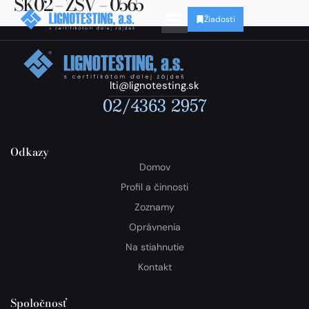
SK02 – ZSV – 0565
Žiadosti
lti@lignotesting.sk
02/4363 2957
Odkazy
Domov
Profil a činnosti
Zoznamy
Oprávnenia
Na stiahnutie
Kontakt
Spoločnosť