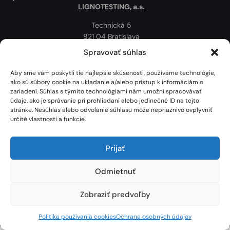
LIGNOTESTING, a.s.
Technická 5
821 04 Bratislava
Slovenská republika
Spravovať súhlas
Ochrana osobných údajov
Aby sme vám poskytli tie najlepšie skúsenosti, používame technológie,
Politika používania cookies
ako sú súbory cookie na ukladanie a/alebo prístup k informáciám o
zariadení. Súhlas s týmito technológiami nám umožní spracovávať
Mapa
údaje, ako je správanie pri prehliadaní alebo jedinečné ID na tejto
stránke. Nesúhlas alebo odvolanie súhlasu môže nepriaznivo ovplyvniť
určité vlastnosti a funkcie.
Prijať
Odmietnuť
Zobraziť predvoľby
Lignotesting, a. s. © 2024 | Všetky práva vyhradené. | Vytvoril: Marek Heinfarth.
Politika používania cookies
Ochrana osobných údajov