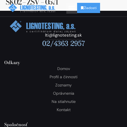
SK02 – ZSV – 0571
Žiadosti
lti@lignotesting.sk
02/4363 2957
Odkazy
Domov
Profil a činnosti
Zoznamy
Oprávnenia
Na stiahnutie
Kontakt
Spoločnosť