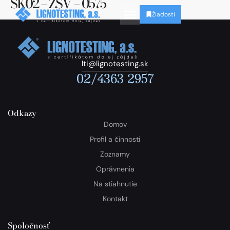
SK02 – ZSV – 0575
Žiadosti
lti@lignotesting.sk
02/4363 2957
Odkazy
Domov
Profil a činnosti
Zoznamy
Oprávnenia
Na stiahnutie
Kontakt
Spoločnosť