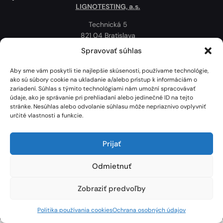
LIGNOTESTING, a.s.
Technická 5
821 04 Bratislava
Slovenská republika
Spravovať súhlas
Ochrana osobných údajov
Aby sme vám poskytli tie najlepšie skúsenosti, používame technológie,
Politika používania cookies
ako sú súbory cookie na ukladanie a/alebo prístup k informáciám o
zariadení. Súhlas s týmito technológiami nám umožní spracovávať
Mapa
údaje, ako je správanie pri prehliadaní alebo jedinečné ID na tejto
stránke. Nesúhlas alebo odvolanie súhlasu môže nepriaznivo ovplyvniť
určité vlastnosti a funkcie.
Prijať
Odmietnuť
Zobraziť predvoľby
Lignotesting, a. s. © 2024 | Všetky práva vyhradené. | Vytvoril: Marek Heinfarth.
Politika používania cookies
Ochrana osobných údajov