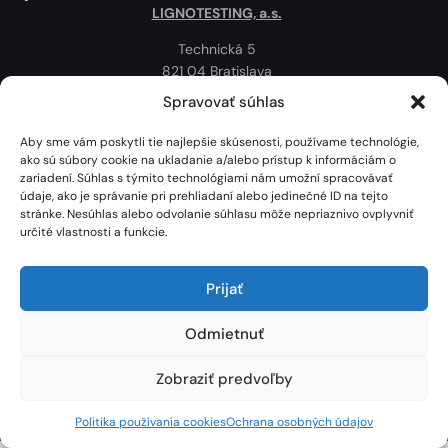
LIGNOTESTING, a.s.
Technická 5
821 04 Bratislava
Slovenská republika
Spravovať súhlas
Ochrana osobných údajov
Aby sme vám poskytli tie najlepšie skúsenosti, používame technológie,
Politika používania cookies
ako sú súbory cookie na ukladanie a/alebo prístup k informáciám o
zariadení. Súhlas s týmito technológiami nám umožní spracovávať
Mapa
údaje, ako je správanie pri prehliadaní alebo jedinečné ID na tejto
stránke. Nesúhlas alebo odvolanie súhlasu môže nepriaznivo ovplyvniť
určité vlastnosti a funkcie.
Prijať
Odmietnuť
Zobraziť predvoľby
Lignotesting, a. s. © 2024 | Všetky práva vyhradené. | Vytvoril: Marek Heinfarth.
Politika používania cookies
Ochrana osobných údajov