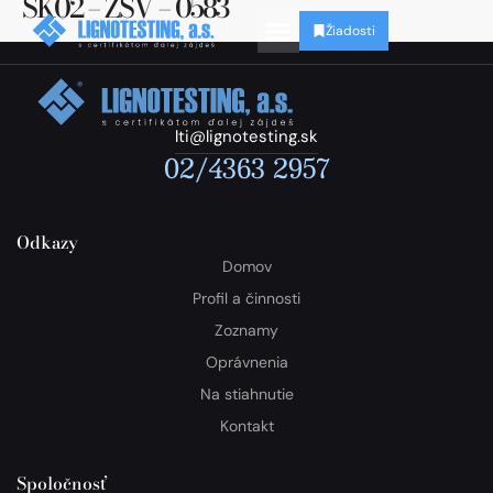
SK02 – ZSV – 0583
Žiadosti
lti@lignotesting.sk
02/4363 2957
Odkazy
Domov
Profil a činnosti
Zoznamy
Oprávnenia
Na stiahnutie
Kontakt
Spoločnosť