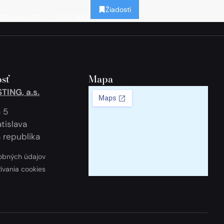
Žiadosti
STIAHNUTIE
KONTAKT
sť
Mapa
ING, a.s.
 5
tislava
 republika
obných údajov
žívania cookies