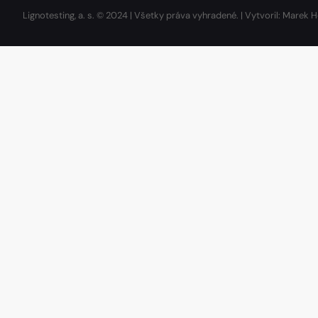
Lignotesting, a. s. © 2024 | Všetky práva vyhradené. | Vytvoril: Marek H