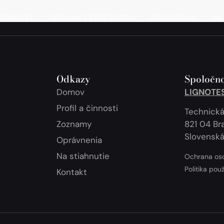
 ČINNOSTI
ZOZNAM CERTIFIKÁTOV
OSVEDČENIA
NA 
Odkazy
Spoločno
Domov
LIGNOTEST
Profil a činnosti
Technická
Zoznamy
821 04 Bra
Slovenská
Oprávnenia
Na stiahnutie
Ochrana os
Politika pou
Kontakt