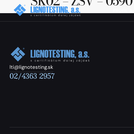
SK02 – ZSV – 0590
PROFIL A
lti@lignotesting.sk
02/4363 2957