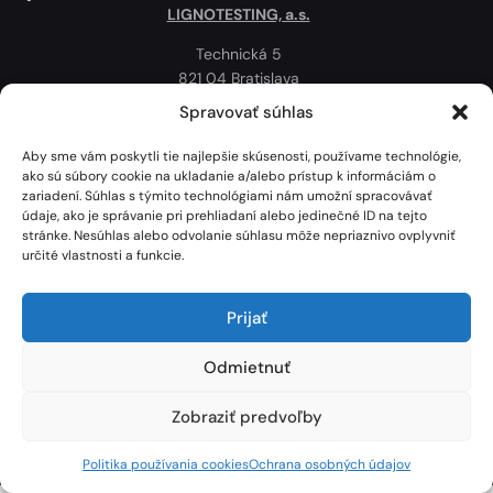
LIGNOTESTING, a.s.
Technická 5
821 04 Bratislava
Slovenská republika
Spravovať súhlas
Ochrana osobných údajov
Aby sme vám poskytli tie najlepšie skúsenosti, používame technológie,
Politika používania cookies
ako sú súbory cookie na ukladanie a/alebo prístup k informáciám o
zariadení. Súhlas s týmito technológiami nám umožní spracovávať
Mapa
údaje, ako je správanie pri prehliadaní alebo jedinečné ID na tejto
stránke. Nesúhlas alebo odvolanie súhlasu môže nepriaznivo ovplyvniť
určité vlastnosti a funkcie.
Prijať
Odmietnuť
Zobraziť predvoľby
Lignotesting, a. s. © 2024 | Všetky práva vyhradené. | Vytvoril: Marek Heinfarth.
Politika používania cookies
Ochrana osobných údajov