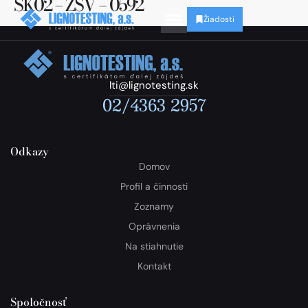
SK02 – ZSV – 0592
Žiadosti
lti@lignotesting.sk
02/4363 2957
Odkazy
Domov
Profil a činnosti
Zoznamy
Oprávnenia
Na stiahnutie
Kontakt
Spoločnosť