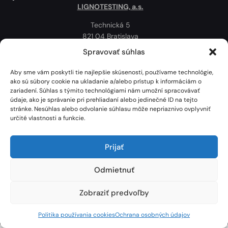
LIGNOTESTING, a.s.
Technická 5
821 04 Bratislava
Slovenská republika
Spravovať súhlas
Ochrana osobných údajov
Aby sme vám poskytli tie najlepšie skúsenosti, používame technológie,
Politika používania cookies
ako sú súbory cookie na ukladanie a/alebo prístup k informáciám o
zariadení. Súhlas s týmito technológiami nám umožní spracovávať
Mapa
údaje, ako je správanie pri prehliadaní alebo jedinečné ID na tejto
stránke. Nesúhlas alebo odvolanie súhlasu môže nepriaznivo ovplyvniť
určité vlastnosti a funkcie.
Prijať
Odmietnuť
Zobraziť predvoľby
Lignotesting, a. s. © 2024 | Všetky práva vyhradené. | Vytvoril: Marek Heinfarth.
Politika používania cookies
Ochrana osobných údajov