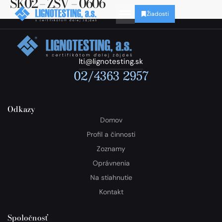
SK02 – ZSV – 0606
Žiadosti
lti@lignotesting.sk
02/4363 2957
Odkazy
Domov
Profil a činnosti
Zoznamy
Oprávnenia
Na stiahnutie
Kontakt
Spoločnosť