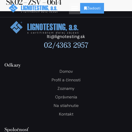
SK02 – ZSV – 0614
Žiadosti
lti@lignotesting.sk
02/4363 2957
Odkazy
Domov
Profil a činnosti
Zoznamy
Oprávnenia
Na stiahnutie
Kontakt
Spoločnosť