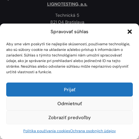
LIGNOTESTING, a.s.
Technická 5
821 04 Bratislava
Slovenská republika
Spravovať súhlas
Ochrana osobných údajov
Aby sme vám poskytli tie najlepšie skúsenosti, používame technológie,
Politika používania cookies
ako sú súbory cookie na ukladanie a/alebo prístup k informáciám o
zariadení. Súhlas s týmito technológiami nám umožní spracovávať
Mapa
údaje, ako je správanie pri prehliadaní alebo jedinečné ID na tejto
stránke. Nesúhlas alebo odvolanie súhlasu môže nepriaznivo ovplyvniť
určité vlastnosti a funkcie.
Prijať
Odmietnuť
Zobraziť predvoľby
Lignotesting, a. s. © 2024 | Všetky práva vyhradené. | Vytvoril: Marek Heinfarth.
Politika používania cookies
Ochrana osobných údajov