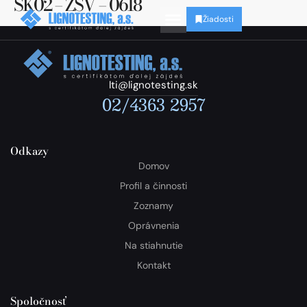
SK02 – ZSV – 0618
Žiadosti
lti@lignotesting.sk
02/4363 2957
Odkazy
Domov
Profil a činnosti
Zoznamy
Oprávnenia
Na stiahnutie
Kontakt
Spoločnosť