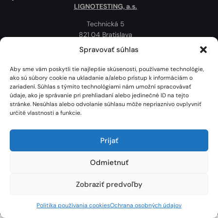
LIGNOTESTING, a.s.
Technická 5
821 04 Bratislava
Slovenská republika
Spravovať súhlas
Ochrana osobných údajov
Aby sme vám poskytli tie najlepšie skúsenosti, používame technológie,
Politika používania cookies
ako sú súbory cookie na ukladanie a/alebo prístup k informáciám o
zariadení. Súhlas s týmito technológiami nám umožní spracovávať
Mapa
údaje, ako je správanie pri prehliadaní alebo jedinečné ID na tejto
stránke. Nesúhlas alebo odvolanie súhlasu môže nepriaznivo ovplyvniť
určité vlastnosti a funkcie.
Prijať
Odmietnuť
Zobraziť predvoľby
Lignotesting, a. s. © 2024 | Všetky práva vyhradené. | Vytvoril: Marek Heinfarth.
Politika používania cookies
Ochrana osobných údajov